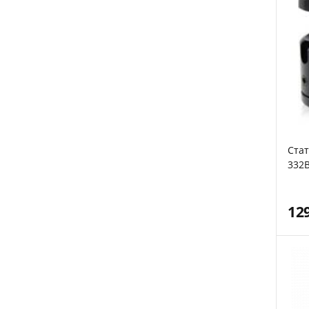
Стат
332
12