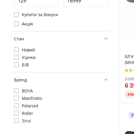
Купити за бонуси
Акція
Стан
Новий
Шта
Уцінка
(MH
Б/В
7 99
Бренд
6 
BOYA
ЗН
Manfrotto
Polaroid
Rollei
У
Sirui