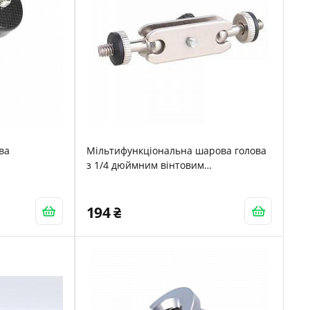
ва
Мільтифункціональна шарова голова
з 1/4 дюймним вінтовим
прикріпленням
194