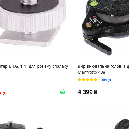
тер B.I.G. 1.4" для розʼєму спалаху
Вирівнювальна головка 
Manfrotto 438
1 відгук
4 399
2