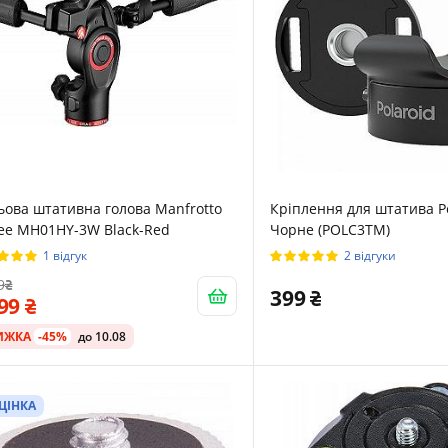
ьова штативна голова Manfrotto
Кріплення для штатива P
ee MH01HY-3W Black-Red
Чорне (POLC3TM)
1 відгук
2 відгуки
9
399
399
ИЖКА
-45%
до 10.08
ЦІНКА