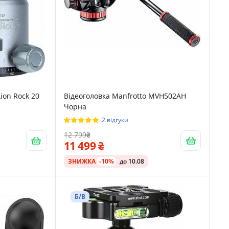
ion Rock 20
Відеоголовка Manfrotto MVH502AH
Чорна
2 відгуки
12 799
11 499
ЗНИЖКА
-10%
до 10.08
Б/В