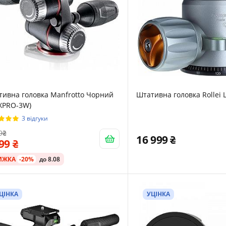
тивна головка Manfrotto Чорний
Штативна головка Rollei L
XPRO-3W)
3 відгуки
9
16 999
399
ИЖКА
-20%
до 8.08
ЦІНКА
УЦІНКА