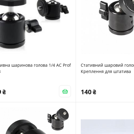
ивна шаринова голова 1/4 AC Prof
Стативний шаровий голо
B
Креплення для штатива
9
140