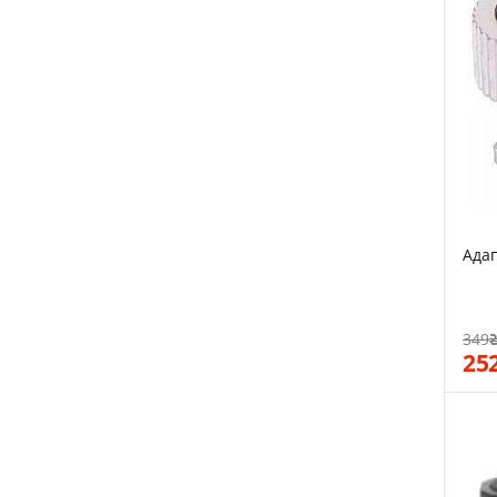
Адап
349
25