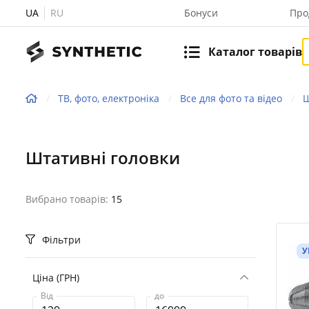
UA
RU
Бонуси
Про
Каталог товарів
ТВ, фото, електроніка
Все для фото та відео
Ш
Штативні головки
Вибрано товарів:
15
Фільтри
У
Ціна (ГРН)
Від
до