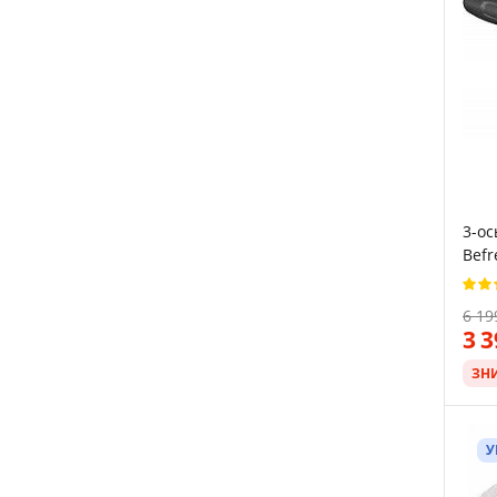
3-ос
Befr
6 19
3 
ЗН
У