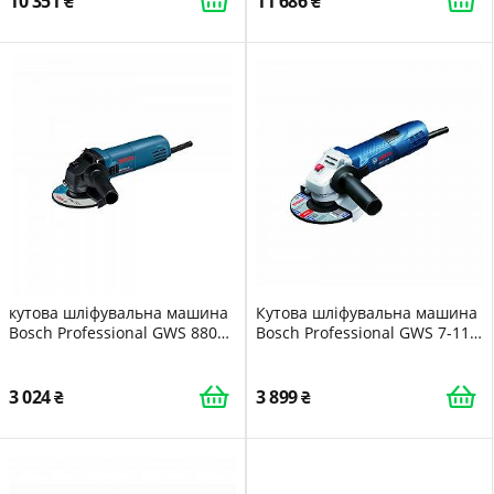
10 351
11 686
кутова шліфувальна машина
Кутова шліфувальна машина
Bosch Professional GWS 880
Bosch Professional GWS 7-115,
880 Вт диск 125 мм
115 мм 720 Вт з захистом від
повторного запуску 6-
рівневе регулювання
3 024
3 899
швидкості в картонній
коробці