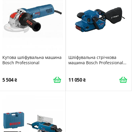
Кутова шліфувальна машина
Шліфувальна стрічкова
Bosch Professional
машина Bosch Professional
GBS 750, 850 Вт, з
текстичною шліфувальною
стрічкою, мішок для пилу
5 504
11 050