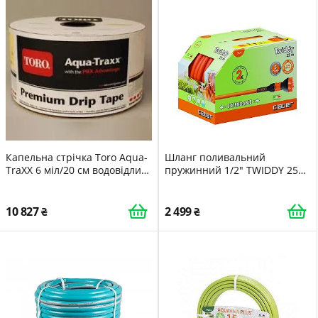
Капельна стрічка Toro Aqua-
Шланг поливальний
TraXX 6 міл/20 см водовідлив
пружинний 1/2" TWIDDY 25м
0,57 до 1,14 л/год з 3048 м
з конекторами і
розпилювачем
10 827
2 499