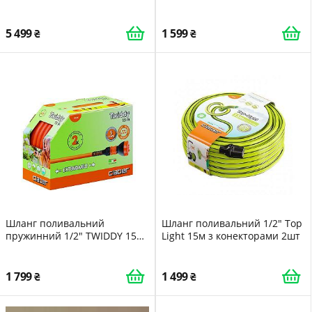
помаранчевою полосою
5 499
1 599
Шланг поливальний
Шланг поливальний 1/2" Top
пружинний 1/2" TWIDDY 15м
Light 15м з конекторами 2шт
з конекторами і
розпилювачем
1 799
1 499