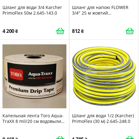
Шланг для води 3/4 Karcher
Шланг для напою FLOWER
PrimoFlex 50м 2.645-143.0
3/4" 25 м жовтий
MASTERTOOL 92-1042
4 200
812
Капельная лента Toro Aqua-
Шланг для води 1/2 (Karcher)
TraXX 8 mil/20 см водовылив
PrimoFlex (30 м) 2.645-248.0
1,14 л/час 2500 м