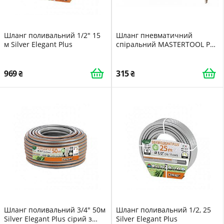
Шланг поливальний 1/2" 15
Шланг пневматичний
м Silver Elegant Plus
спіральний MASTERTOOL PU
15 атм 6,5х10 мм 5 м із
швидкознімними
з'єднаннями 81-8480
969
315
Шланг поливальний 3/4" 50м
Шланг поливальний 1/2, 25
Silver Elegant Plus сірий з
Silver Elegant Plus