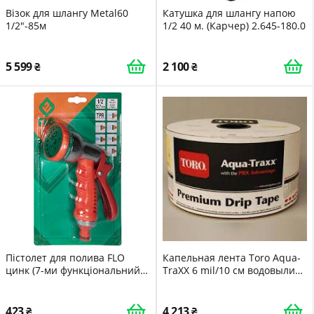
Візок для шлангу Metal60
Катушка для шлангу напою
1/2"-85м
1/2 40 м. (Карчер) 2.645-180.0
5 599
2 100
Пістолет для полива FLO
Капельная лента Toro Aqua-
цинк (7-ми функціональний
TraXX 6 mil/10 см водовылив
89191
1,41 л/час 1100 м
423
4 213