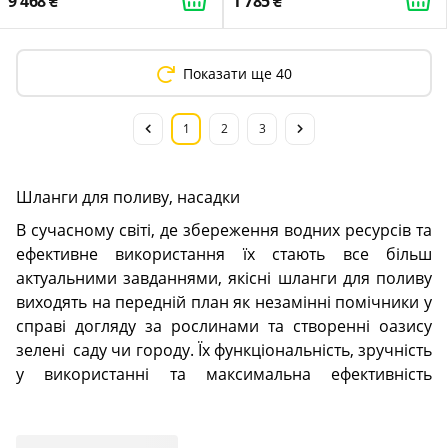
9 468
1 785
Показати ще 40
1
2
3
Шланги для поливу, насадки
В сучасному світі, де збереження водних ресурсів та
ефективне використання їх стають все більш
актуальними завданнями, якісні шланги для поливу
виходять на передній план як незамінні помічники у
справі догляду за рослинами та створенні оазису
зелені саду чи городу. Їх функціональність, зручність
у використанні та максимальна ефективність
перетворюють полив рослин у приємну та легку
справу. Завдяки широкому спектру моделей та
інноваційним технологіям, поливні шланги сьогодні