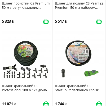
Шланг пористий CS Premium
Шланг для поливу CS Pearl Z2
50 м з регулювальним
Premium 50 м з набором
клапаном та аксесуарами
аксесуарів
5 323
5 517
Шланг крапельний CS
Шланг крапельний CS
Professional 100 м 1/2 дюйма
Startup Perlschlauch eco 10 м
комплект
із регулювальним клапаном
та заглушкою
11 071
1 744