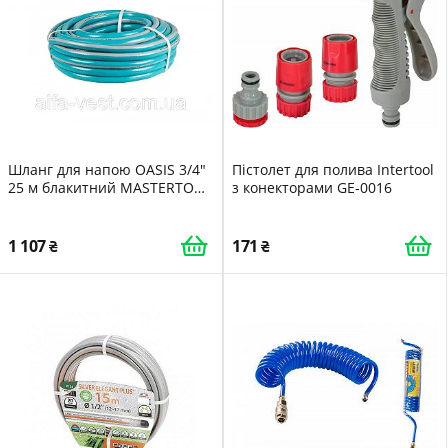
Шланг для напою OASIS 3/4"
Пістолет для полива Intertool
25 м блакитний MASTERTOOL
з конекторами GE-0016
92-1057
1 107
171