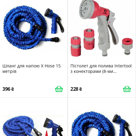
Шланг для напою X Hose 15
Пістолет для полива Intertool
метрів
з конекторами (8-ми
функціональний GE-0002
396
228