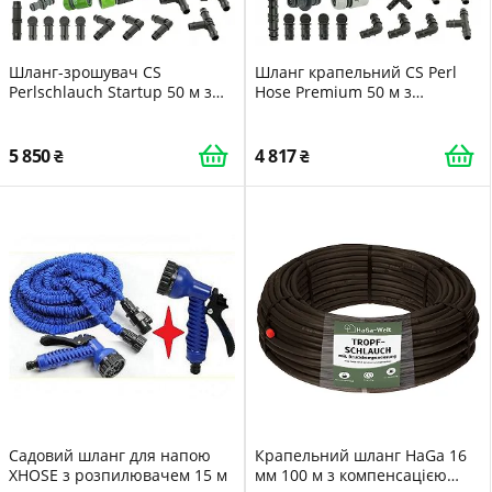
Шланг-зрошувач CS
Шланг крапельний CS Perl
Perlschlauch Startup 50 м з
Hose Premium 50 м з
аксесуарами для підземного
аксесуарами для підземного
поливу
поливу
5 850
4 817
Садовий шланг для напою
Крапельний шланг HaGa 16
XHOSE з розпилювачем 15 м
мм 100 м з компенсацією