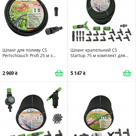
Шланг для поливу CS
Шланг крапельний CS
Perlschlauch Profi 25 м з
Startup 75 м комплект для
регулювальним клапаном та
садового поливу
заглушкою
2 969
5 147