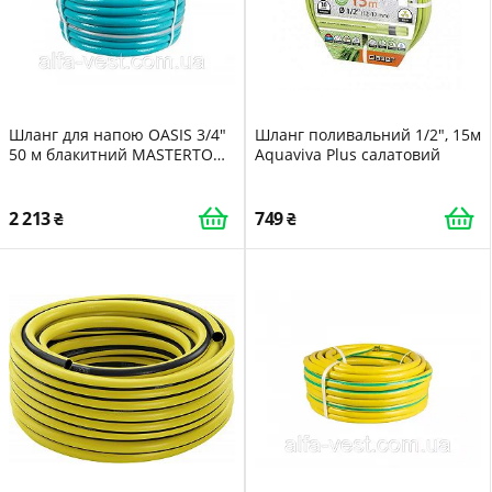
Шланг для напою OASIS 3/4"
Шланг поливальний 1/2", 15м
50 м блакитний MASTERTOOL
Aquaviva Plus салатовий
92-1059
2 213
749