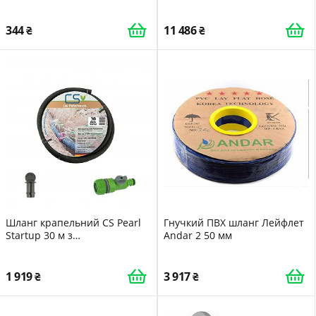
тиску
344
11 486
Шланг крапельний CS Pearl
Гнучкий ПВХ шланг Лейфлет
Startup 30 м з
Andar 2 50 мм
регулювальним краном та
заглушками
1 919
3 917