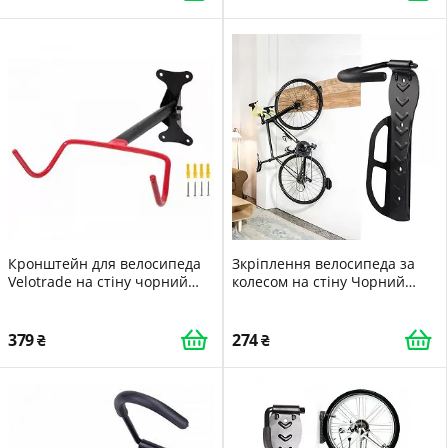
Кронштейн для велосипеда
Зкріплення велосипеда за
Velotrade на стіну чорний
колесом на стіну Чорний
домашнього використання
(543388945)
BC-B750 (FIX-011)
379
274