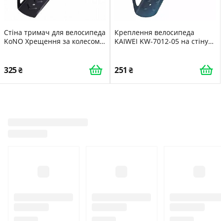
Стіна тримач для велосипеда
Креплення велосипеда
KoNO Хрещення за колесом
KAIWEI KW-7012-05 на стіну
на стіну Black HbP388945
кріюк
325
251