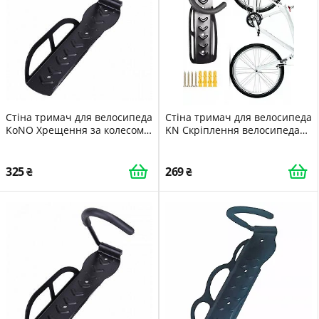
Стіна тримач для велосипеда
Стіна тримач для велосипеда
KoNO Хрещення за колесом
KN Скріплення велосипеда
на стіну Чорний 543388945
за колесом на стіну
(54338891)
325
269