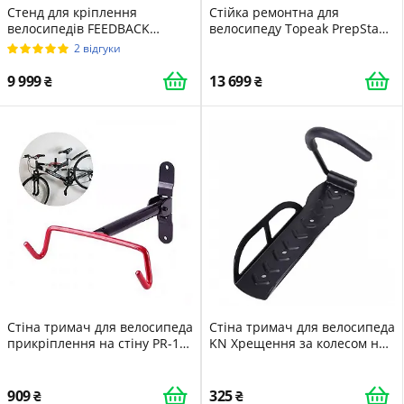
Стенд для кріплення
Стійка ремонтна для
велосипедів FEEDBACK
велосипеду Topeak PrepStand
SPORTS Velo Cache 2 Чорний
Elite Чорний
2 відгуки
9 999
13 699
Стіна тримач для велосипеда
Стіна тримач для велосипеда
прикріплення на стіну PR-14
KN Хрещення за колесом на
611204201
стіну Чорний 54338891
909
325