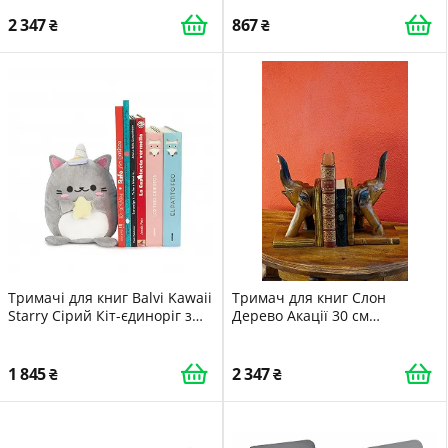
2 347
867
Тримачі для книг Balvi Kawaii
Тримач для книг Слон
Starry Сірий Кіт-єдиноріг з
Дерево Акації 30 см
зіркою Поліестер
Коричневий
1 845
2 347