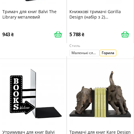
Тримач для книг Balvi The
Книжкові тримачі Gorilla
Library металевий
Design (набір з 2)
Помаранчевий Тварина
Декоративний об'єкт Ручна
робота Розписні прикраси
943
5 788
для полиць
Стиль
Маленькі слоники
Горила
Утримувач для книг Balvi
Тримачі для книг Kare Design