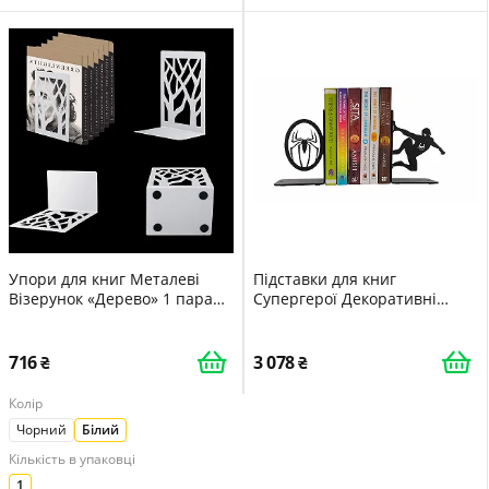
Упори для книг Металеві
Підставки для книг
Візерунок «Дерево» 1 пара
Супергерої Декоративні
Білі
Металеві Антиковзні 17.8 x
14 x 10.2 см Black
716
3 078
Колір
Чорний
Білий
Кількість в упаковці
1