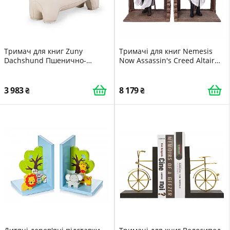
Тримач для книг Zuny
Тримачі для книг Nemesis
Dachshund Пшенично-
Now Assassin's Creed Altair
коричневий
and Ezio Library Gaming,
смола, коричневий, 24 см
3 983
8 179