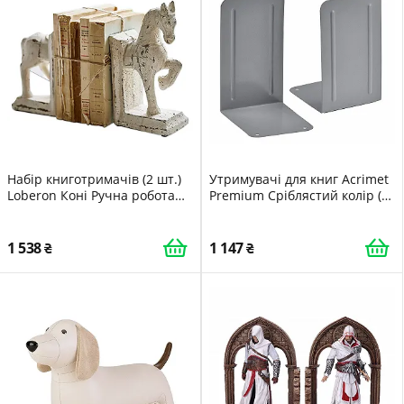
Набір книготримачів (2 шт.)
Утримувачі для книг Acrimet
Loberon Коні Ручна робота
Premium Сріблястий колір (1
Ностальгічний стиль Шеббі
пара)
Шик Декоративна фігурка
Теракота Кремовий
1 538
1 147