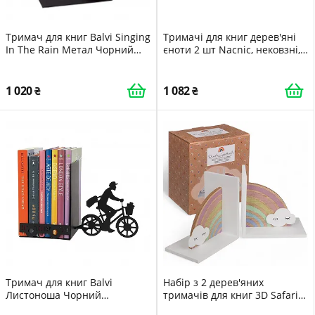
Тримач для книг Balvi Singing
Тримачі для книг дерев'яні
In The Rain Метал Чорний
єноти 2 шт Nacnic, нековзні,
колір Декоративний
для полиць, декор для
дитячої кімнати
1 020
1 082
Тримач для книг Balvi
Набір з 2 дерев'яних
Листоноша Чорний
тримачів для книг 3D Safari
Декоративний Метал
Jungle Декор для дитячої