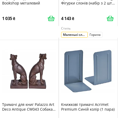
Bookshop металевий
Фігурки слонів (набір з 2 шт.)
Чорний
1 035
4 143
Стиль
Маленькі слоники
Горила
Тримачі для книг Palazzo Art
Книжкові тримачі Acrimet
Deco Antique CW043 Собака
Premium Синій колір (1 пара)
Greyhound Набір з 2 штук