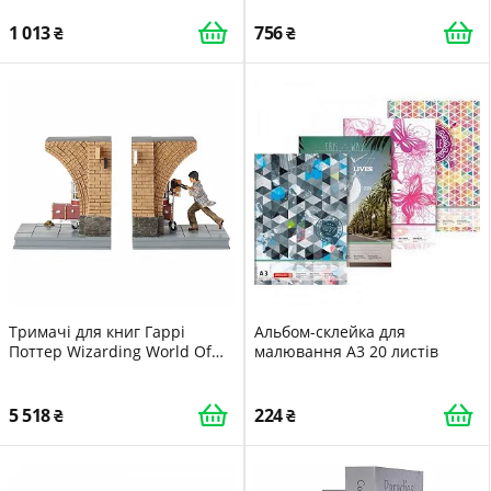
кімнати для хлопчиків і
дівчаток (Rainbow)
1 013
756
Тримачі для книг Гаррі
Альбом-склейка для
Поттер Wizarding World Of
малювання A3 20 листів
Harry Potter
5 518
224