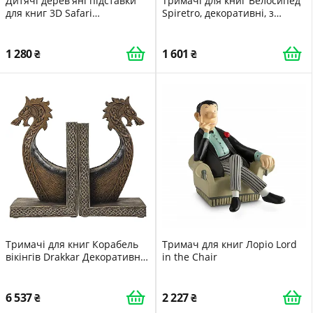
Дитячі дерев'яні підставки
Тримачі для книг Велосипед
для книг 3D Safari
Spiretro, декоративні, з
Mousehouse Gifts Тварини
нековзною основою, 1 пара,
для дитячої кімнати
золотисто-коричневі
хлопчиків та дівчаток
1 280
1 601
Тримачі для книг Корабель
Тримач для книг Лоріо Lord
вікінгів Drakkar Декоративна
in the Chair
фігура
6 537
2 227