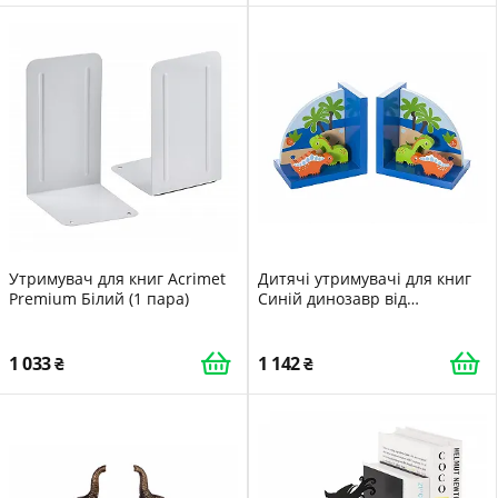
Утримувач для книг Acrimet
Дитячі утримувачі для книг
Premium Білий (1 пара)
Синій динозавр від
Mousehouse Gifts для
хлопчиків
1 033
1 142