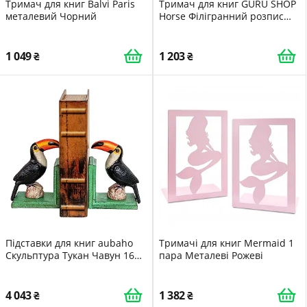
Тримач для книг Balvi Paris
Тримач для книг GURU SHOP
металевий Чорний
Horse Філігранний розпис
ручної роботи Бежевий
15x14x8 см
1 049
1 203
Підставки для книг aubaho
Тримачі для книг Mermaid 1
Скульптура Тукан Чавун 16
пара Металеві Рожеві
см Антикварний стиль
4 043
1 382