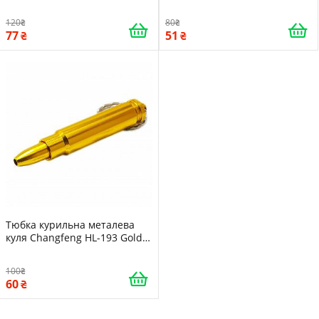
195 Silver Gold 15653
Black (10534-hbr)
120
80
77
51
Тюбка курильна металева
куля Changfeng HL-193 Gold
(10535-hbr)
100
60