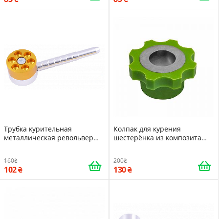
Трубка курительная
Колпак для курения
металлическая револьвер
шестерёнка из композита
HL-190 Gold Silver 15676
1,5см 5 Green 15683
160
200
102
130