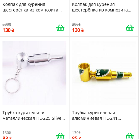
Колпак для курения
Колпак для курения
шестерёнка из композита
шестерёнка из композита
1,5см 5 Yellow 15685
1,5см 5 Black 15684
200
200
130
130
Трубка курительная
Трубка курительная
металлическая HL-225 Silver
алюминиевая HL-241
15652
Бутылка пива Gold 15650
130
130
83
85