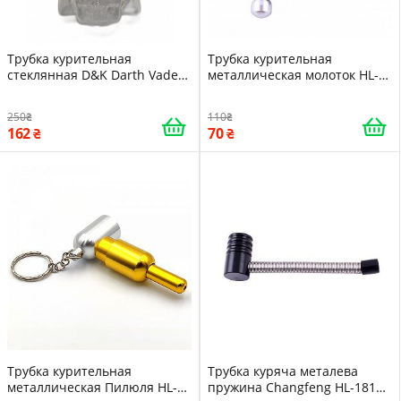
Трубка курительная
Трубка курительная
стеклянная D&K Darth Vader
металлическая молоток HL-
DK-8586 Silver 15667
237 Silver 15647
250
110
162
70
Трубка курительная
Трубка куряча металева
металлическая Пилюля HL-
пружина Changfeng HL-181