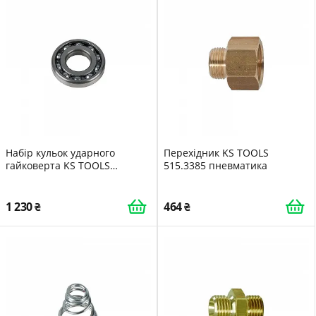
Набір кульок ударного
Перехідник KS TOOLS
гайковерта KS TOOLS
515.3385 пневматика
515.3250-R036P запчастина
1 230
464