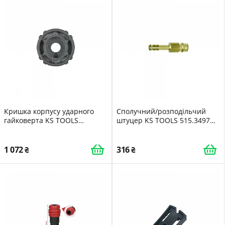
Кришка корпусу ударного
Сполучний/розподільчий
гайковерта KS TOOLS
штуцер KS TOOLS 515.3497
515.1200-R011P запчастина
пневматика
1 072
316