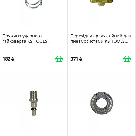
Пружина ударного
Перехідник редукційний для
гайковерта KS TOOLS
пневмосистеми KS TOOLS
515.3250-R045P запасна
515.3381
частина
182
371