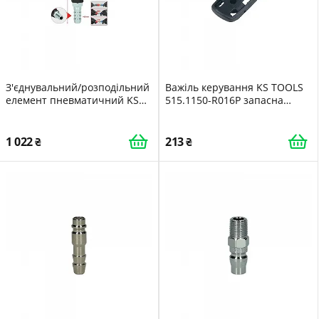
З'єднувальний/розподільний
Важіль керування KS TOOLS
елемент пневматичний KS
515.1150-R016P запасна
TOOLS 999.9098
частина для ударного
гайковерта
1 022
213