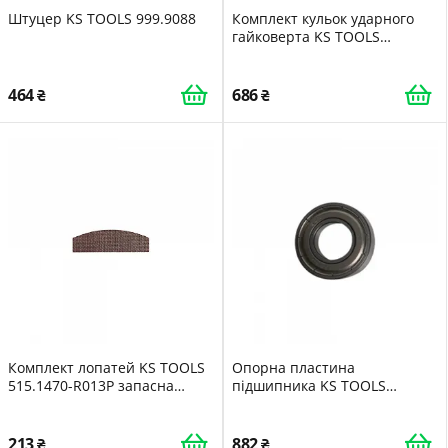
Штуцер KS TOOLS 999.9088
Комплект кульок ударного
гайковерта KS TOOLS
515.1200-R017P запчастина
464
686
Комплект лопатей KS TOOLS
Опорна пластина
515.1470-R013P запасна
підшипника KS TOOLS
частина для ударного
515.1210-R014P запасна
гайковерта
частина для ударного
гайковерта
213
882