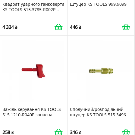
Квадрат ударного гайковерта
Штуцер KS TOOLS 999.9099
KS TOOLS 515.3785-R002P
запчастина
4 334
446
Важіль керування KS TOOLS
Сполучний/розподільчий
515.1210-R040P запасна
штуцер KS TOOLS 515.3496
частина для ударного
пневматика
гайковерта
258
316