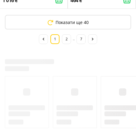
1 016
464
Показати ще 40
1
2
7
...