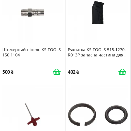
Штекерний ніпель KS TOOLS
Рукоятка KS TOOLS 515.1270-
150.1104
R013P запасна частина для
ударного гайковерта
500
402