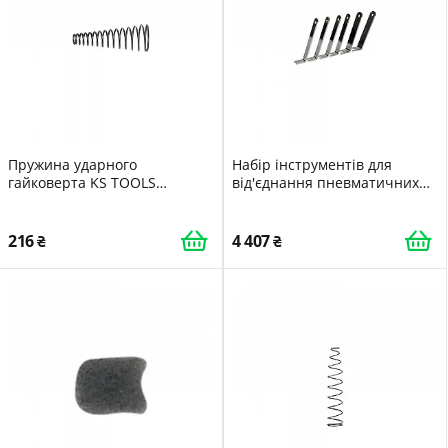
Пружина ударного
Набір інструментів для
гайковерта KS TOOLS
від'єднання пневматичних
515.1185-R035P запчастина
швидкороз'ємних з'єднань KS
TOOLS 460.4420
216
4 407