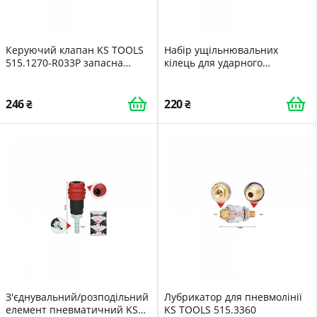
Керуючий клапан KS TOOLS
Набір ущільнювальних
515.1270-R033P запасна
кілець для ударного
частина для ударного
гайковерта HAZET 9012X-08/2
гайковерта
246
220
З'єднувальний/розподільний
Лубрикатор для пневмолінії
елемент пневматичний KS
KS TOOLS 515.3360