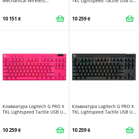
Mechanical Wireless
TKL Lightspeed Tactile USB UA
Illuminated Performance
White (920-012148)
Graphite (920-010757)
10 151
10 259
Клавиатура Logitech G PRO X
Клавиатура Logitech G PRO X
TKL Lightspeed Tactile USB UA
TKL Lightspeed Tactile USB UA
Magenta (920-012159)
Black (920-012136)
10 259
10 259