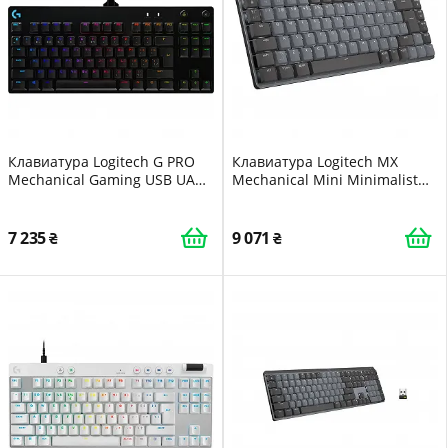
Клавиатура Logitech G PRO
Клавиатура Logitech MX
Mechanical Gaming USB UA
Mechanical Mini Minimalist
Black (920-009392)
UA Graphite (920-010780)
7 235
9 071