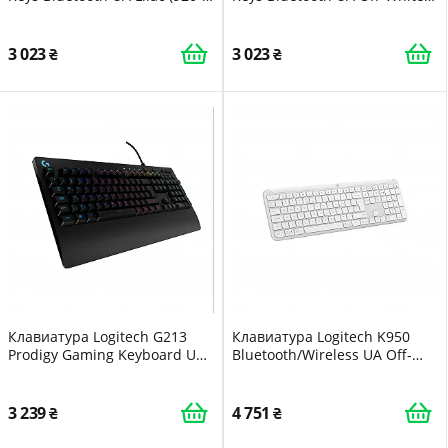
013074)
(920-013072)
3 023
3 023
Клавиатура Logitech G213
Клавиатура Logitech K950
Prodigy Gaming Keyboard USB
Bluetooth/Wireless UA Off-
UKR (920-010740)
White (920-012466)
3 239
4 751