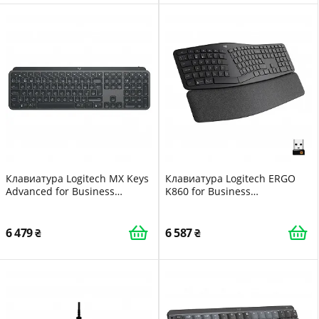
Клавиатура Logitech MX Keys
Клавиатура Logitech ERGO
Advanced for Business
K860 for Business
Wireless Illuminated UA
Bluetooth/Wireless UA Black
Graphite (920-010251)
(920-010352)
6 479
6 587