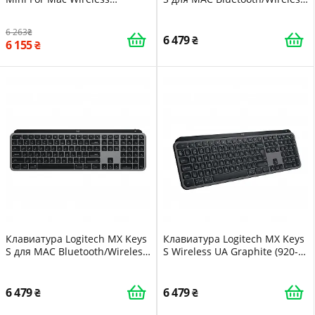
Illuminated UA Pale Grey (920-
UA Pale Grey (920-011638)
010526)
6 263
6 479
6 155
Клавиатура Logitech MX Keys
Клавиатура Logitech MX Keys
S для MAC Bluetooth/Wireless
S Wireless UA Graphite (920-
UA Space Grey (920-011637)
011593)
6 479
6 479