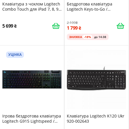
Клавіатура з чохлом Logitech
Бездротова клавіатура
Combo Touch для iPad 7, 8, 9
Logitech Keys-to-Go /
покоління / 10.2 "/ Smart
Мембранна / Bluetooth / Blue
Connector / Підсвітка / Сіра
2 199
5 699
1 799
ЗНИЖКА
-18%
до 14.08
УЦІНКА
Ігрова бездротова клавіатура
Клавіатура Logitech K120 Ukr
Logitech G915 Lightspeed /
920-002643
Механічна / USB / Bluetooth /