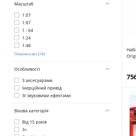
Масштаб
1:07
1:87
1 : 64
1:24
1:48
Набі
Показати всі (14)
Orig
накл
білі
Особливості
75
З аксесуарами
Інерційний привід
Зі звуковими ефектами
Вікова категорія
Від 15 років
3+