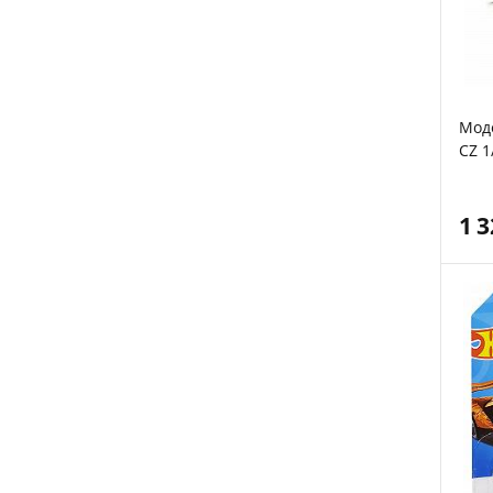
Мод
CZ 1
Зі З
1 