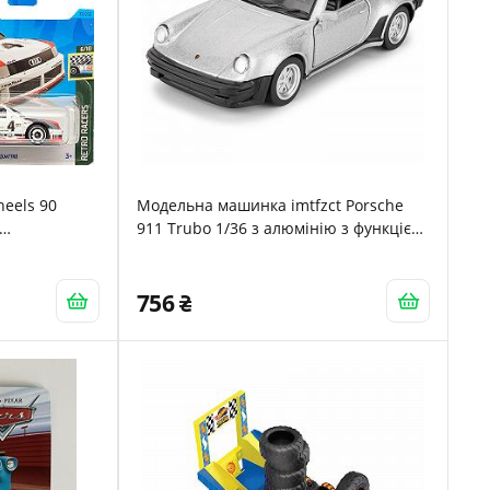
eels 90
Модельна машинка imtfzct Porsche
911 Trubo 1/36 з алюмінію з функцією
відкату сріблястого кольору
756