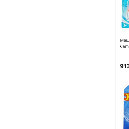
Маш
Cama
Коро
91