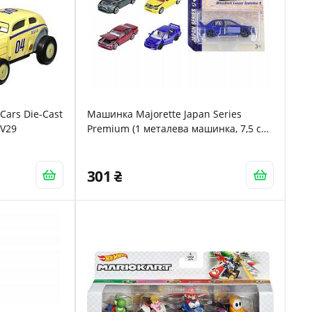
Cars Die-Cast
Машинка Majorette Japan Series
XV29
Premium (1 металева машинка, 7,5 см)
- випадковий вибір 6 іграшкових
автомобілів японських брендів, від 3
років, з вільним ходом і підвіскою
301