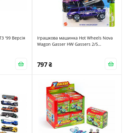
T3 '99 Версія
Іграшкова машинка Hot Wheels Nova
Wagon Gasser HW Gassers 2/5
(145/250) HKH63 на короткій картці
Mattel 2023
797