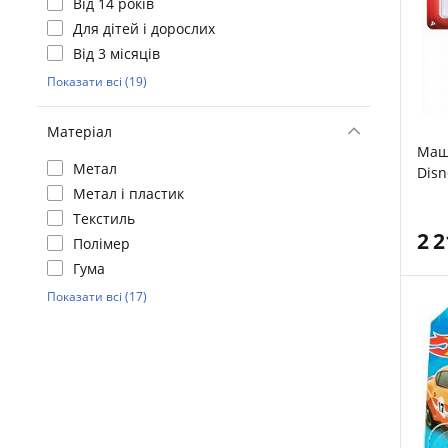
Від 14 років
Для дітей і дорослих
Від 3 місяців
Показати всі (19)
Матеріал
Маши
Метал
Disn
Метал і пластик
McK
Текстиль
2 
Полімер
Гума
Показати всі (17)