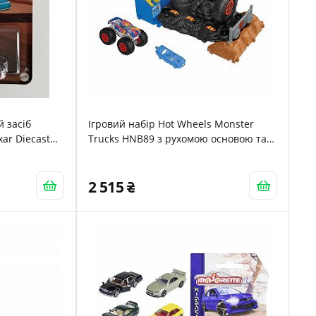
 засіб
Ігровий набір Hot Wheels Monster
xar Diecast
Trucks HNB89 з рухомою основою та
 4 років
сенсорним зворотнім зв'язком, з
розбиваючоюся машиною та
можливістю розширення для дітей від
2 515
4 років