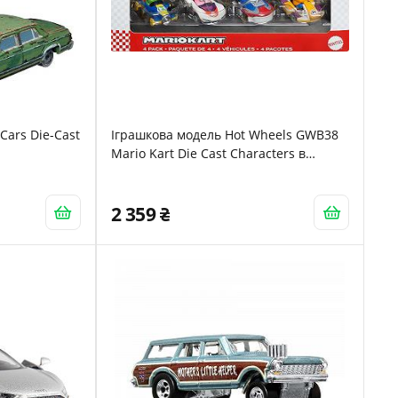
Cars Die-Cast
Іграшкова модель Hot Wheels GWB38
с
Mario Kart Die Cast Characters в
асортименті з 4 транспортних засобів,
Подарунковий набір #2
2 359