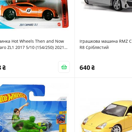
инка Hot Wheels Then and Now
Іграшкова машина RMZ Ci
ro ZL1 2017 5/10 (154/250) 2021
R8 Сріблястий
тка карта
3
640