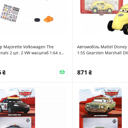
р Majorette Volkswagen The
Автомобіль Mattel Disney 
inals 2 шт. 2 VW масштаб 1:64 з
1:55 Gearsten Marshall D
ейками і офіційною ліцензією VW
6
871