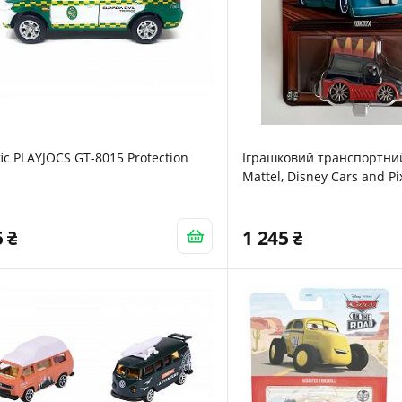
fic PLAYJOCS GT-8015 Protection
Іграшковий транспортний
Mattel, Disney Cars and Pi
Yokoza для дітей віком від
5
1 245