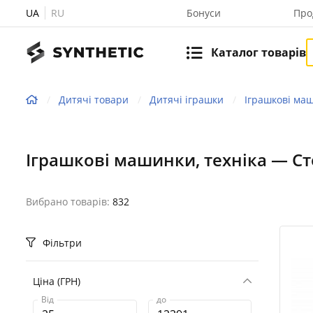
UA
RU
Бонуси
Про
Каталог товарів
Дитячі товари
Дитячі іграшки
Іграшкові маш
Іграшкові машинки, техніка — Ст
Вибрано товарів:
832
Фільтри
Ціна (ГРН)
Від
до