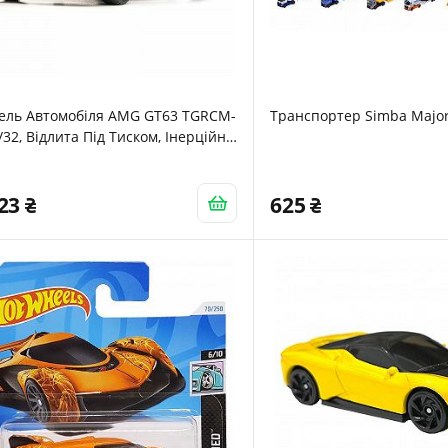
ель Автомобіля AMG GT63 TGRCM-
Транспортер Simba Major
/32, Відлита Під Тиском, Інерційна,
вуком Та Світлом
323
625