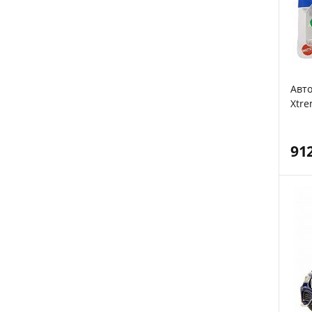
Авто
Xtre
Matt
91