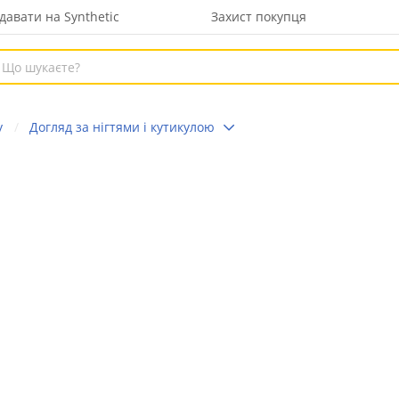
давати на Synthetic
Захист покупця
у
Догляд за нігтями і кутикулою