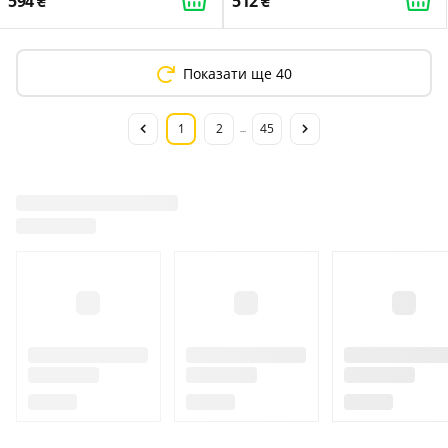
594
512
Показати ще 40
1
2
45
...