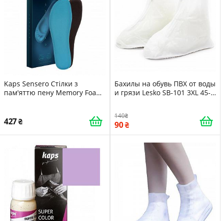
Kaps Sensero Стілки з
Бахилы на обувь ПВХ от воды
пам'яттю пену Memory Foam
и грязи Lesko SB-101 3XL 45-
44/45
46 White -LVR
140
427
90