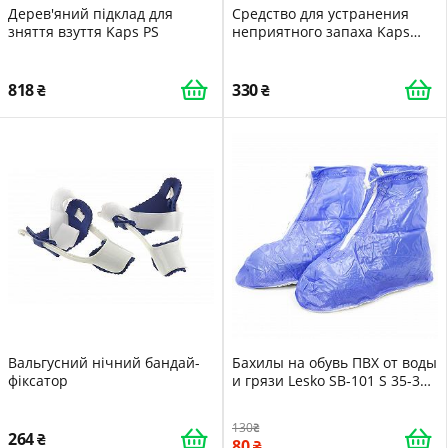
Дерев'яний підклад для
Средство для устранения
зняття взуття Kaps PS
неприятного запаха Kaps
Odour Eliminator 100 ml Все
материалы Апельсин
818
330
Вальгусний нічний бандай-
Бахилы на обувь ПВХ от воды
фіксатор
и грязи Lesko SB-101 S 35-36
Blue -LVR
130
264
80