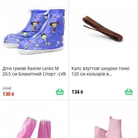
Діти гумові бахіли Lesko M
Капс взуттєві шнурки тонкі
20,5 см Блакитний Спорт -LVR
120 см кольорів в
асортименті PS
200
134
130