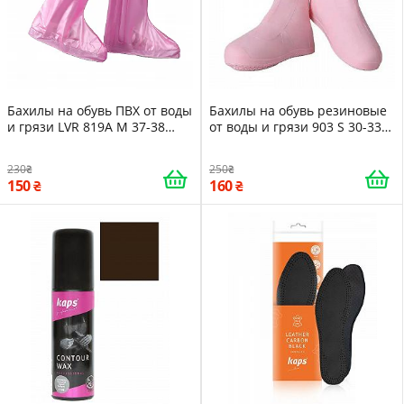
Бахилы на обувь ПВХ от воды
Бахилы на обувь резиновые
и грязи LVR 819A M 37-38
от воды и грязи 903 S 30-33
26.5 см Pink 16180
Pink -LVR
230
250
150
160