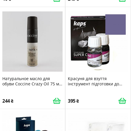
Натуральное масло для
Красуня для взуття
обуви Coccine Crazy Oil 75 мл
інструмент підготовки до
Смазывает Защищает
фарбування Kaps Super Color
Питает 093109
Preparer 25 мл 123 Purple
244
395