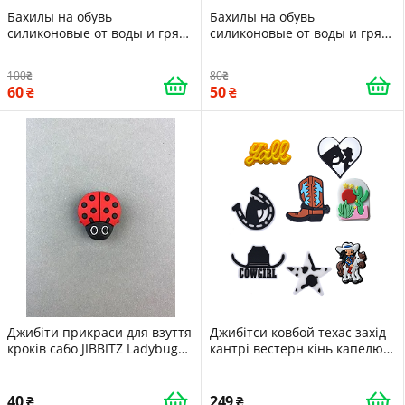
Бахилы на обувь
Бахилы на обувь
силиконовые от воды и грязи
силиконовые от воды и грязи
M Black Многоразовые
S Blue Многоразовые
бахилы-чехлы для обуви
бахилы-чехлы для обуви
100
80
60
50
Джибіти прикраси для взуття
Джибітси ковбой техас захід
кроків сабо JIBBITZ Ladybug
кантрі вестерн кінь капелюх
Божа корова 127
чобіт Jibbitz 8 шт аксесуари
крокс прикраса Dz_116_2
40
249