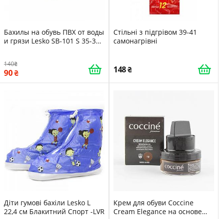
Бахилы на обувь ПВХ от воды
Стільні з підгрівом 39-41
и грязи Lesko SB-101 S 35-36
самонагрівні
Black -LVR
140
148
90
Діти гумові бахіли Lesko L
Крем для обуви Coccine
22,4 см Блакитний Спорт -LVR
Cream Elegance на основе