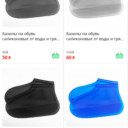
Бахилы на обувь
Бахилы на обувь
силиконовые от воды и грязи
силиконовые от воды и грязи
S Gray Многоразовые
M White Многоразовые
бахилы-чехлы для обуви
бахилы-чехлы для обуви
80
100
50
60