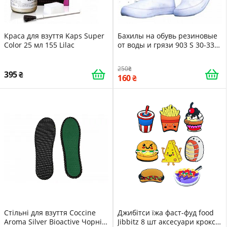
Краса для взуття Kaps Super
Бахилы на обувь резиновые
Color 25 мл 155 Lilac
от воды и грязи 903 S 30-33
White -LVR
250
395
160
Стільні для взуття Coccine
Джибітси їжа фаст-фуд food
Aroma Silver Bioactive Чорні
Jibbitz 8 шт аксесуари крокс