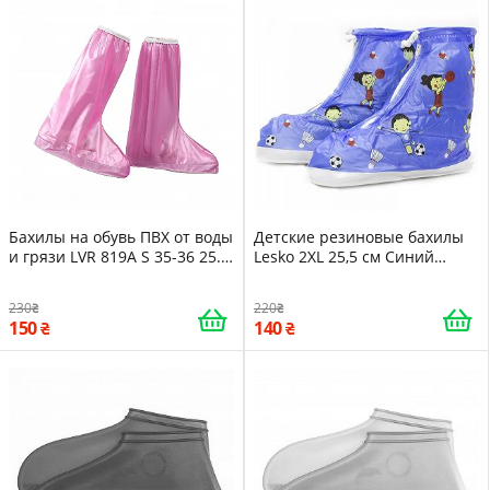
Бахилы на обувь ПВХ от воды
Детские резиновые бахилы
и грязи LVR 819A S 35-36 25.5
Lesko 2XL 25,5 см Синий
см Pink 16176
Спорт -LVR
230
220
150
140