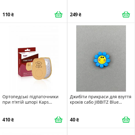
(089317)
прикраса Dz_47_3
110
249
Ортопедські підпаточники
Джибіти прикраси для взуття
при п'ятій шпорі Kaps
кроків сабо JIBBITZ Blue
Heelmed PS
flower Блакитний квіток 25
410
40