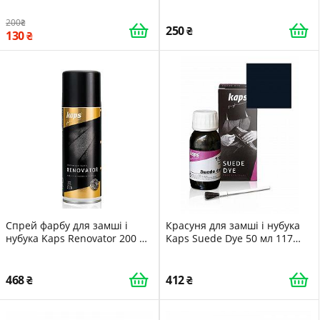
натурального воска 50 мл
губка 19 093130
200
250
130
Спрей фарбу для замші і
Красуня для замші і нубука
нубука Kaps Renovator 200 мл
Kaps Suede Dye 50 мл 117
130 Бежевий
Темно-синій
468
412