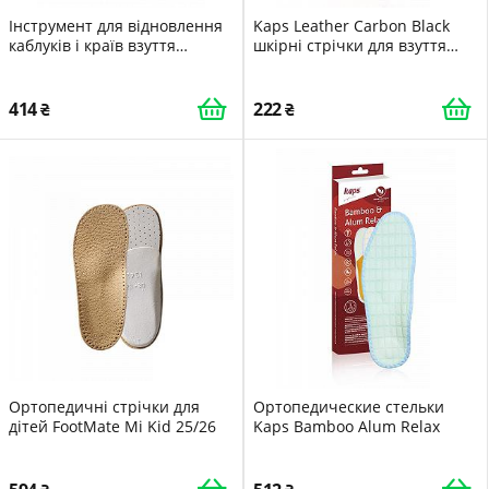
Інструмент для відновлення
Kaps Leather Carbon Black
каблуків і країв взуття
шкірні стрічки для взуття
Contour Wax 75 мл 139
чорний PS
Середній коричневий
414
222
Ортопедичні стрічки для
Ортопедические стельки
дітей FootMate Mi Kid 25/26
Kaps Bamboo Alum Relax