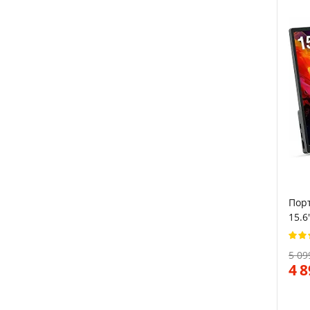
Пор
15.6
60 Г
5 09
4 