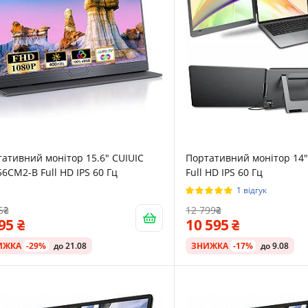
ативний монітор 15.6" CUIUIC
Портативний монітор 14"
6CM2-B Full HD IPS 60 Гц
Full HD IPS 60 Гц
1 відгук
5
12 799
495
10 595
ИЖКА
-29%
до 21.08
ЗНИЖКА
-17%
до 9.08