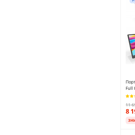
Порт
Full
11 6
8 
ЗН