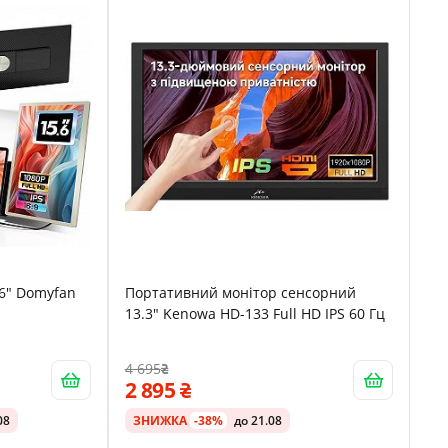
6" Domyfan
Портативний монітор сенсорний
13.3" Kenowa HD-133 Full HD IPS 60 Гц
4 695
2 895
08
ЗНИЖКА
-38%
до 21.08