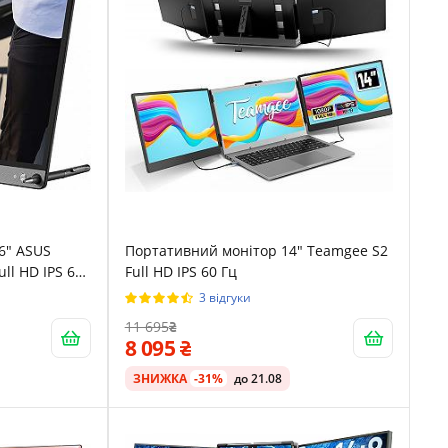
6" ASUS
Портативний монітор 14" Teamgee S2
ll HD IPS 60
Full HD IPS 60 Гц
3 відгуки
11 695
8 095
ЗНИЖКА
-31%
до 21.08