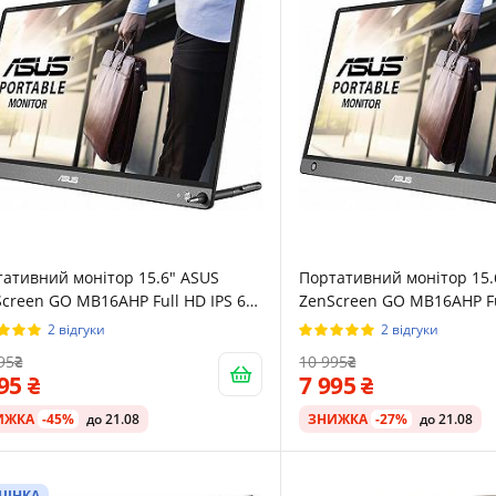
ативний монітор 15.6" ASUS
Портативний монітор 15.
creen GO MB16AHP Full HD IPS 60
ZenScreen GO MB16AHP Fu
Гц
2 відгуки
2 відгуки
95
10 995
095
7 995
ИЖКА
-45%
до 21.08
ЗНИЖКА
-27%
до 21.08
ЦІНКА