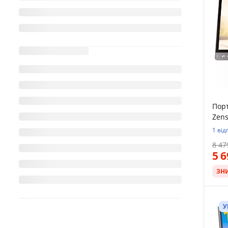
Пор
Zens
1 від
8 47
5 
ЗН
У