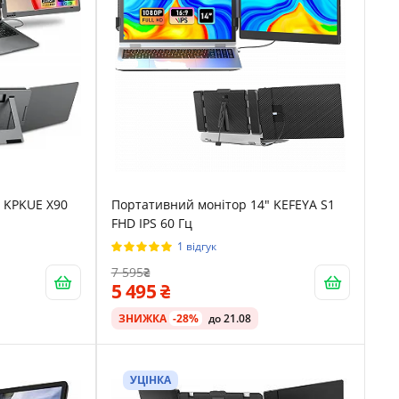
 KPKUE X90
Портативний монітор 14" KEFEYA S1
FHD IPS 60 Гц
1 відгук
7 595
5 495
ЗНИЖКА
-28%
до 21.08
УЦІНКА