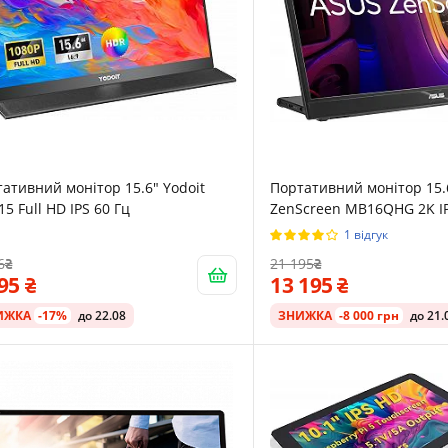
ативний монітор 15.6" Yodoit
Портативний монітор 15.
5 Full HD IPS 60 Гц
ZenScreen MB16QHG 2K IP
1 відгук
6
21 195
695
13 195
ИЖКА
-17%
до 22.08
ЗНИЖКА
-8 000 грн
до 21.