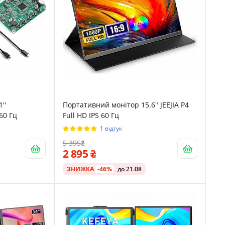
''
Портативний монітор 15.6" JEEJIA P4
60 Гц
Full HD IPS 60 Гц
1 відгук
5 395
2 895
ЗНИЖКА
-46%
до 21.08