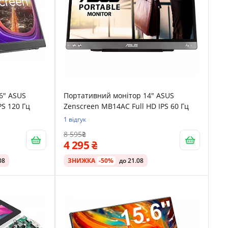
6" ASUS
Портативний монітор 14" ASUS
S 120 Гц
Zenscreen MB14AC Full HD IPS 60 Гц
1 відгук
8 595
4 295
08
ЗНИЖКА
-50%
до 21.08