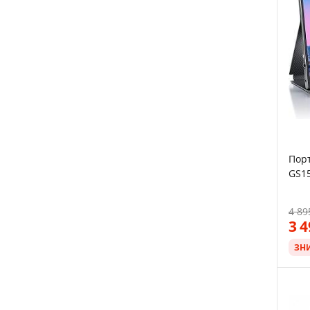
Порт
GS15
4 89
3 
ЗН