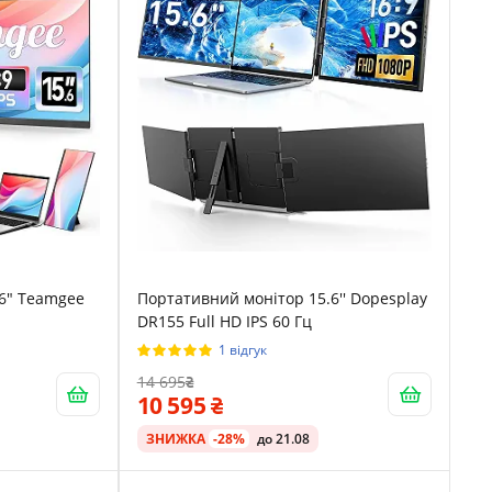
.6" Teamgee
Портативний монітор 15.6'' Dopesplay
DR155 Full HD IPS 60 Гц
1 відгук
14 695
10 595
ЗНИЖКА
-28%
до 21.08