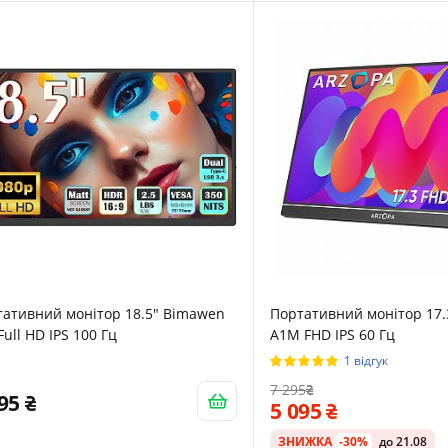
тативний монітор 18.5" Bimawen
Портативний монітор 17
Full HD IPS 100 Гц
A1M FHD IPS 60 Гц
1 відгук
7 295
795
5 095
ЗНИЖКА
-30%
до 21.08