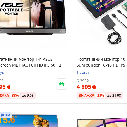
тативний монітор 14" ASUS
Портативний монітор 10.1
creen MB14AC Full HD IPS 60 Гц
SunFounder ТС-10 HD IPS 
гук
1 відгук
9
6 395
695
4 895
ИЖКА
-33%
до 9.08
ЗНИЖКА
-23%
до 21.08
ЦІНКА