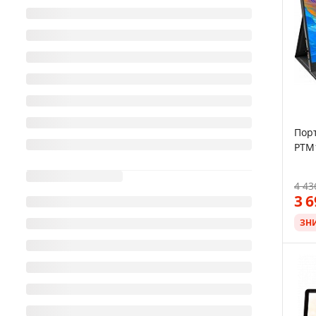
Порт
PTM1
4 43
3 
ЗН