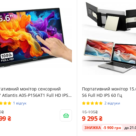
тативний монітор сенсорний
Портативний монітор 15.
" Atlantis A05-P156AT1 Full HD IPS
S6 Full HD IPS 60 Гц
ц
1 відгук
2 відгуки
9
15 195
899
9 295
ЗНИЖКА
-5 900 грн
до 21.