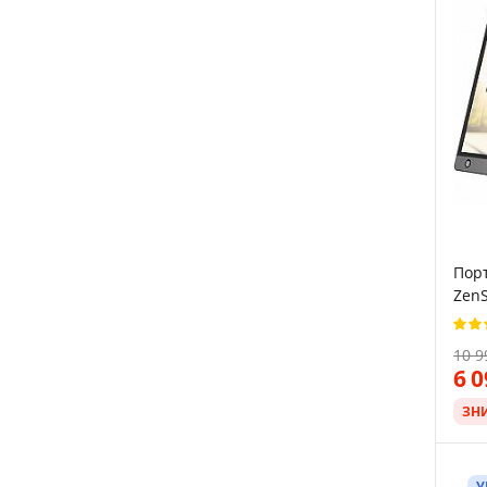
Порт
ZenS
Гц
10 9
6 
ЗН
У