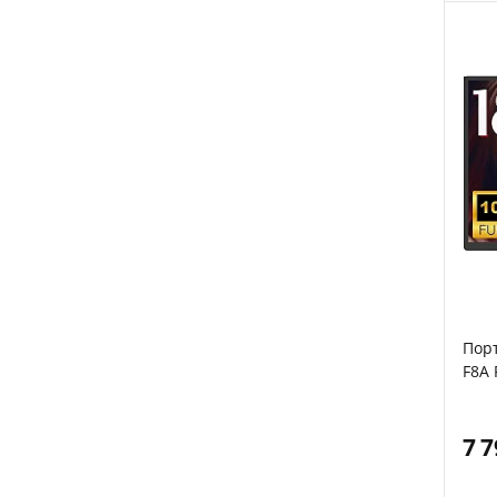
Пор
F8A 
7 