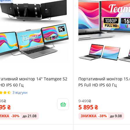
ативний монітор 14" Teamgee S2
Портативний монітор 15
 HD IPS 60 Гц
P5 Full HD IPS 60 Гц
3 відгуки
95
9 499
195
5 895
ИЖКА
-30%
до 21.08
ЗНИЖКА
-38%
до 9.08