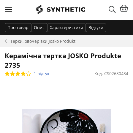
Про товар
Опис
Характеристики
Відгуки
Терки, овочерізки
Josko Produkt
Керамічна тертка JOSKO Produkte
2735
1 відгук
Код: CS02680434