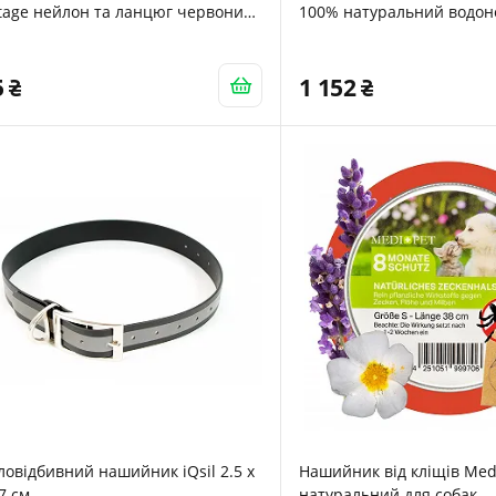
tage нейлон та ланцюг червоний
100% натуральний водо
5 см Sz 1-2
регульований до 8 місяці
Сірий
5
1 152
ловідбивний нашийник iQsil 2.5 x
Нашийник від кліщів Med
7 см
натуральний для собак