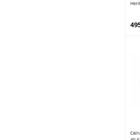
Heri
25-3
49
Світ
40-6