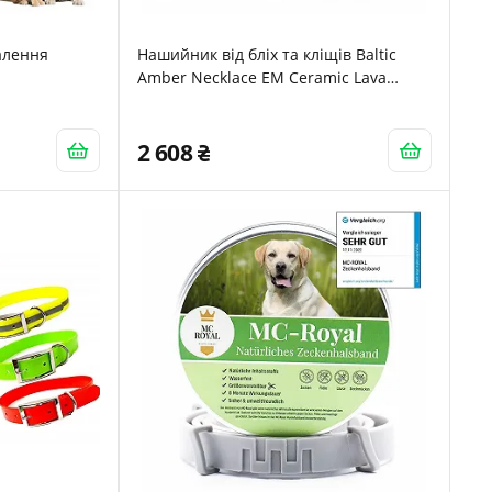
алення
Нашийник від бліх та кліщів Baltic
Amber Necklace EM Ceramic Lava
Stone (30-35 см)
2 608