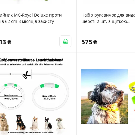
ийник MC-Royal Deluxe проти
Набір рукавичок для вид
ів 62 cm 8 місяців захисту
шерсті 2 шт. з щіткою
електростатичні
213
575