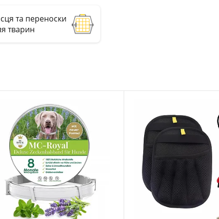
ісця та переноски
ля тварин