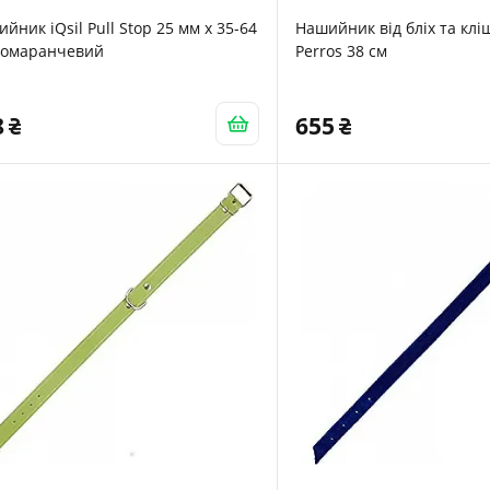
йник iQsil Pull Stop 25 мм x 35-64
Нашийник від бліх та кліщ
Помаранчевий
Perros 38 см
8
655