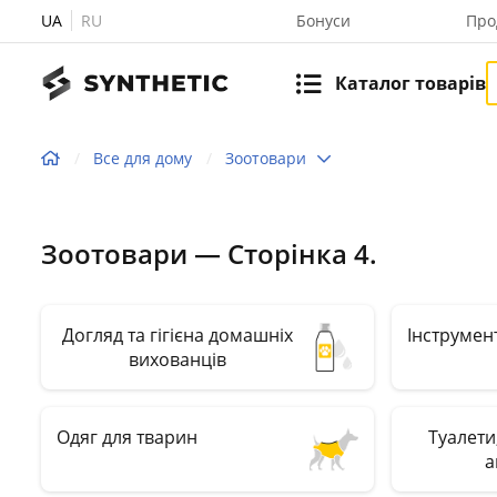
UA
RU
Бонуси
Про
Каталог товарів
Все для дому
Зоотовари
Зоотовари — Сторінка 4.
Догляд та гігієна домашніх
Інструмен
вихованців
Одяг для тварин
Туалети
а