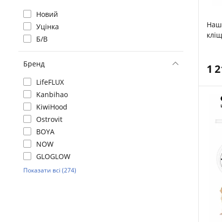
Новий
Наш
Уцінка
кліщ
Б/В
Бренд
1 
LifeFLUX
Kanbihao
KiwiHood
Ostrovit
BOYA
NOW
GLOGLOW
Показати всі (274)