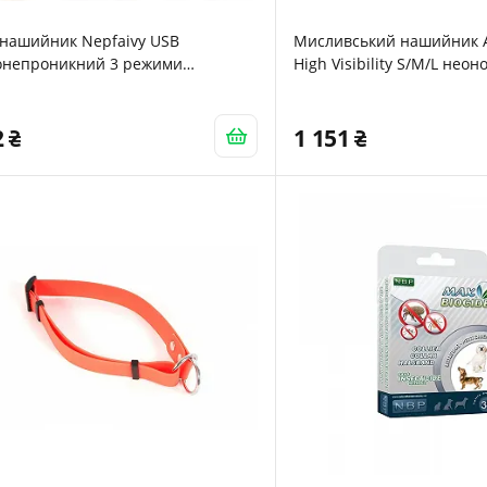
-нашийник Nepfaivy USB
Мисливський нашийник A
онепроникний 3 режими
High Visibility S/M/L нео
тлення Регульована довжина для
дніх та великих собак
2
1 151