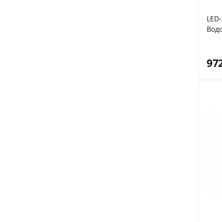
LED
Вод
осві
сере
97