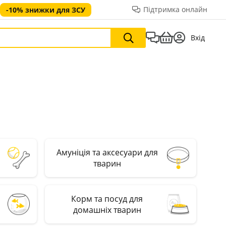
Підтримка онлайн
-10% знижки для ЗСУ
Вхід
Амуніція та аксесуари для
тварин
Корм та посуд для
домашніх тварин