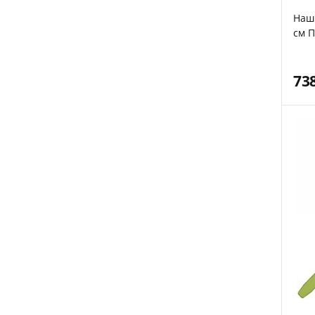
Наши
см 
73