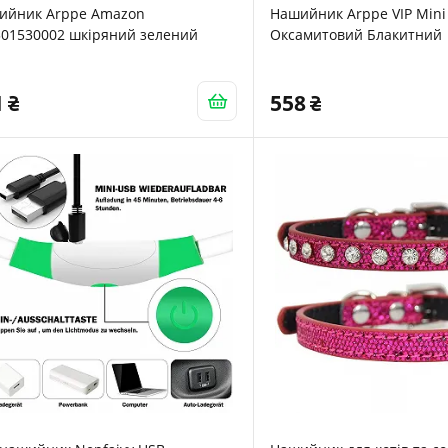
ийник Arppe Amazon
Нашийник Arppe VIP Mini
301530002 шкіряний зелений
Оксамитовий Блакитний
1
558