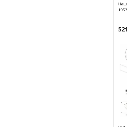
Наш
195
52