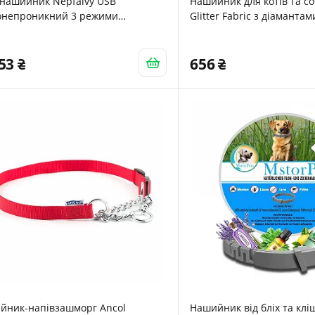
-нашийник Nepfaivy USB
Нашийник для котів та со
онепроникний 3 режими
Glitter Fabric з діамантам
тлення Регульована довжина для
дніх та великих собак
153
656
йник-напівзашморг Ancol
Нашийник від бліх та клі