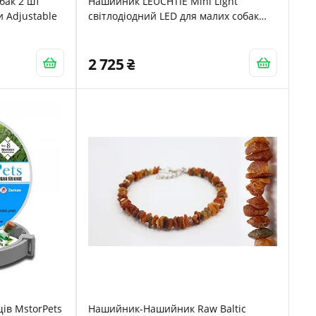
бак 2 шт
Нашийник LEUCHTIE Mini Light
и Adjustable
світлодіодний LED для малих собак
водонепроникний яскравий
2 725
щів MstorPets
Нашийник-Нашийник Raw Baltic