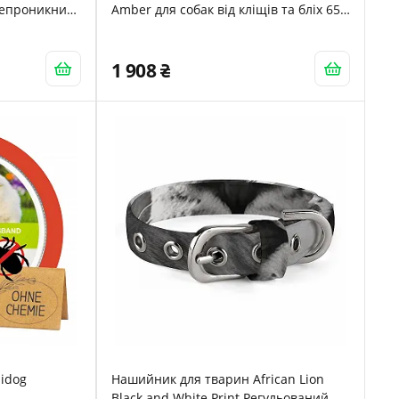
непроникний
Amber для собак від кліщів та бліх 65-
в захисту
70 см
1 908
idog
Нашийник для тварин African Lion
Black and White Print Регульований