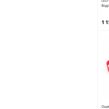
LED
Вод
осві
сере
1 
Оши