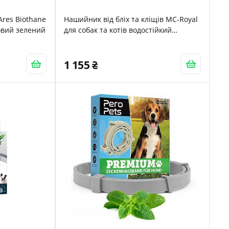
res Biothane
Нашийник від бліх та кліщів MC-Royal
новий зелений
для собак та котів водостійкий
регульований до 8 місяців 62 см
1 155